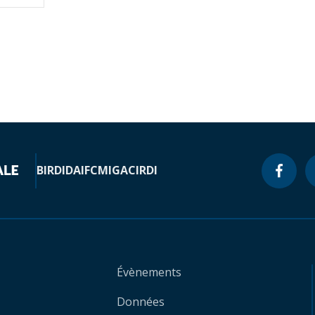
BIRD
IDA
IFC
MIGA
CIRDI
Évènements
Données