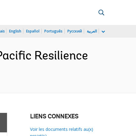
ais
English
Español
Português
Русский
العربية
cific Resilience
LIENS CONNEXES
Voir les documents relatifs au(x)
projet(s)