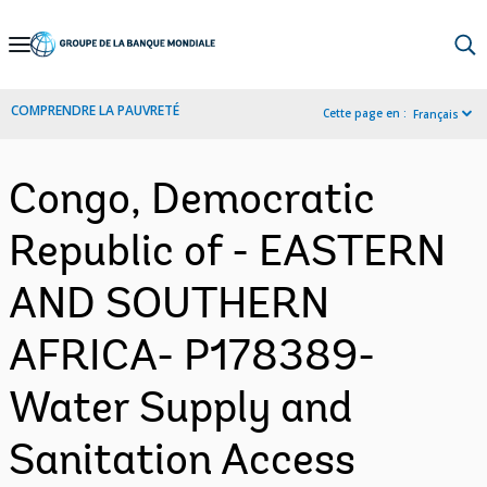
Skip
to
Main
COMPRENDRE LA PAUVRETÉ
Cette page en :
Français
Navigation
Congo, Democratic
Republic of - EASTERN
AND SOUTHERN
AFRICA- P178389-
Water Supply and
Sanitation Access