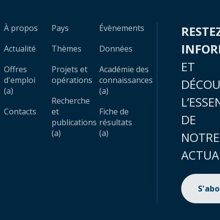
À propos
Pays
Évènements
RESTE
INFO
Actualité
Thèmes
Données
ET
Offres
Projets et
Académie des
d'emploi
opérations
connaissances
DÉCOU
(a)
(a)
L’ESSE
Recherche
Contacts
et
Fiche de
DE
publications
résultats
(a)
(a)
NOTRE
ACTUA
S'ab