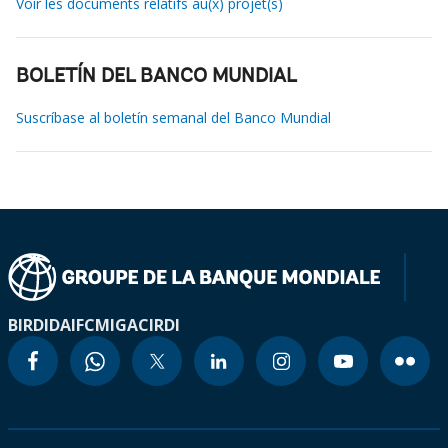
Voir les documents relatifs au(x) projet(s)
BOLETÍN DEL BANCO MUNDIAL
Suscríbase al boletín semanal del Banco Mundial
BIRD
IDA
IFC
MIGA
CIRDI