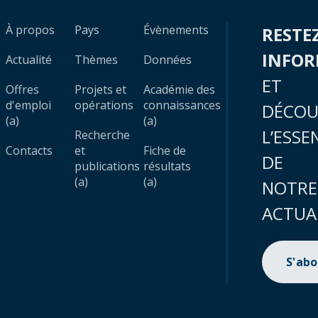
À propos
Pays
Évènements
RESTE
INFO
Actualité
Thèmes
Données
ET
Offres
Projets et
Académie des
d'emploi
opérations
connaissances
DÉCOU
(a)
(a)
L’ESSE
Recherche
Contacts
et
Fiche de
DE
publications
résultats
(a)
(a)
NOTRE
ACTUA
S'ab