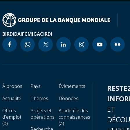
BIRD
IDA
IFC
MIGA
CIRDI
À propos
Pays
Évènements
RESTE
INFO
Actualité
Thèmes
Données
ET
Offres
Projets et
Académie des
d'emploi
opérations
connaissances
DÉCOU
(a)
(a)
L’ESSE
Recherche