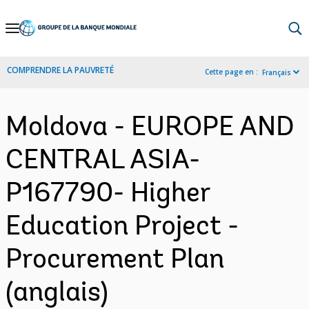
Skip
to
Main
COMPRENDRE LA PAUVRETÉ
Cette page en :
Français
Navigation
Moldova - EUROPE AND
CENTRAL ASIA-
P167790- Higher
Education Project -
Procurement Plan
(anglais)