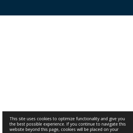
This site uses cookies to optimize functionality and give you
the best possible experience. If you continue to navigate this
website beyond this page, cookies will be placed on your