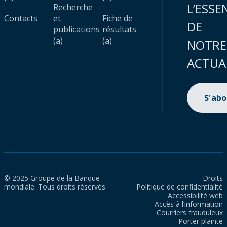
L’ESSE
Recherche
Contacts
et
Fiche de
DE
publications
résultats
(a)
(a)
NOTRE
ACTUA
S'ab
© 2025 Groupe de la Banque
Droits
mondiale. Tous droits réservés.
Politique de confidentialité
Accessibilité web
Accès à l’information
Courriers frauduleux
Porter plainte