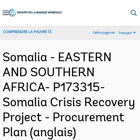
Skip
to
Main
COMPRENDRE LA PAUVRETÉ
Cette page en :
Français
Navigation
Somalia - EASTERN
AND SOUTHERN
AFRICA- P173315-
Somalia Crisis Recovery
Project - Procurement
Plan (anglais)