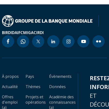
BIRD
IDA
IFC
MIGA
CIRDI
À propos
Pays
Évènements
RESTE
INFO
Actualité
Thèmes
Données
ET
Offres
Projets et
Académie des
d'emploi
opérations
connaissances
DÉCOU
(a)
(a)