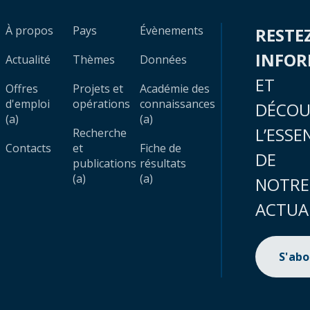
À propos
Pays
Évènements
RESTE
INFO
Actualité
Thèmes
Données
ET
Offres
Projets et
Académie des
d'emploi
opérations
connaissances
DÉCOU
(a)
(a)
L’ESSE
Recherche
Contacts
et
Fiche de
DE
publications
résultats
(a)
(a)
NOTRE
ACTUA
S'ab