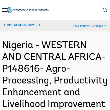
Skip
to
Main
COMPRENDRE LA PAUVRETÉ
Cette page en :
Français
Navigation
Nigeria - WESTERN
AND CENTRAL AFRICA-
P148616- Agro-
Processing, Productivity
Enhancement and
Livelihood Improvement