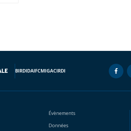
BIRD
IDA
IFC
MIGA
CIRDI
Évènements
Données