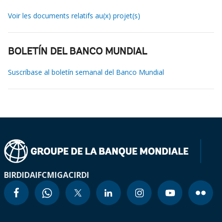
Voir les documents relatifs au(x) projet(s)
BOLETÍN DEL BANCO MUNDIAL
Suscríbase al boletín semanal del Banco Mundial
BIRD
IDA
IFC
MIGA
CIRDI