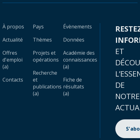
À propos
Pays
Évènements
RESTE
INFO
Actualité
Thèmes
Données
ET
Offres
Projets et
Académie des
d'emploi
opérations
connaissances
DÉCOU
(a)
(a)
L’ESSE
Recherche
Contacts
et
Fiche de
DE
publications
résultats
(a)
(a)
NOTRE
ACTUA
S'ab