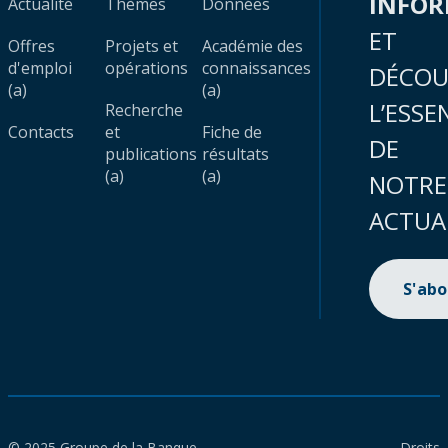
INFO
Actualité
Thèmes
Données
ET
Offres
Projets et
Académie des
d'emploi
opérations
connaissances
DÉCOU
(a)
(a)
L’ESSE
Recherche
Contacts
et
Fiche de
DE
publications
résultats
(a)
(a)
NOTRE
ACTUA
S'ab
© 2025 Groupe de la Banque
Droits