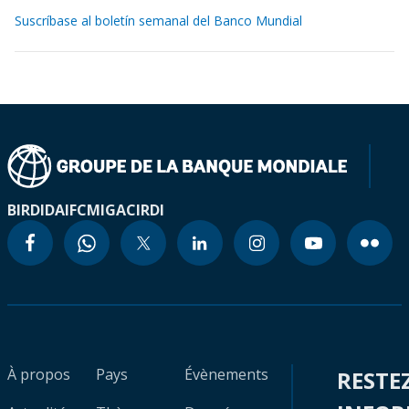
Suscríbase al boletín semanal del Banco Mundial
BIRD
IDA
IFC
MIGA
CIRDI
À propos
Pays
Évènements
RESTE