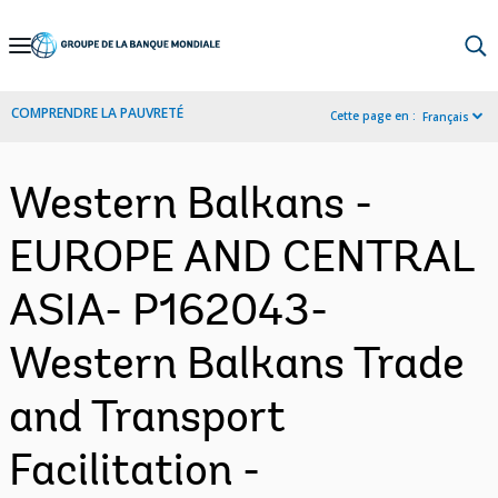
Skip
to
Main
COMPRENDRE LA PAUVRETÉ
Cette page en :
Français
Navigation
Western Balkans -
EUROPE AND CENTRAL
ASIA- P162043-
Western Balkans Trade
and Transport
Facilitation -