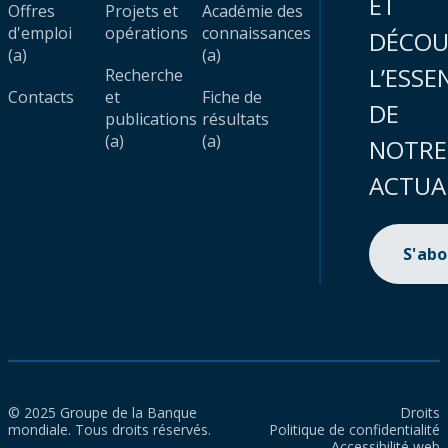
ET
Offres
Projets et
Académie des
d'emploi
opérations
connaissances
DÉCOU
(a)
(a)
L’ESSE
Recherche
Contacts
et
Fiche de
DE
publications
résultats
(a)
(a)
NOTRE
ACTUA
S'ab
© 2025 Groupe de la Banque
Droits
mondiale. Tous droits réservés.
Politique de confidentialité
Accessibilité web