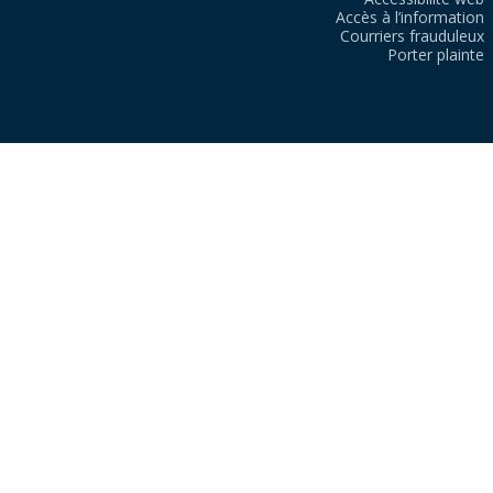
Accès à l’information
Courriers frauduleux
Porter plainte