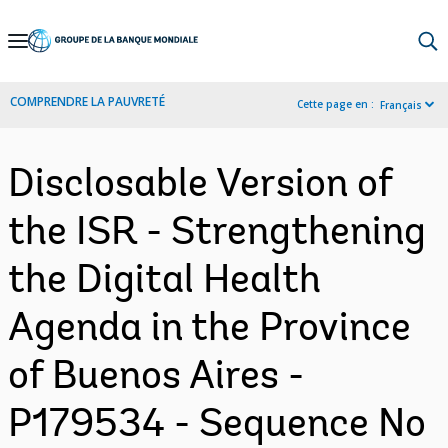
Skip
to
Main
COMPRENDRE LA PAUVRETÉ
Cette page en :
Français
Navigation
Disclosable Version of
the ISR - Strengthening
the Digital Health
Agenda in the Province
of Buenos Aires -
P179534 - Sequence No