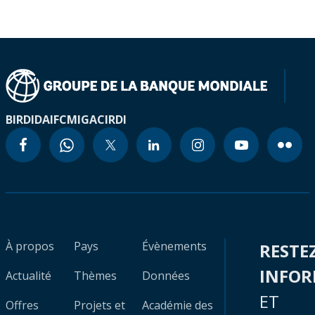
BIRD
IDA
IFC
MIGA
CIRDI
À propos
Pays
Évènements
RESTE
INFO
Actualité
Thèmes
Données
ET
Offres
Projets et
Académie des