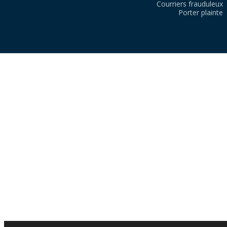
Courriers frauduleux
Porter plainte