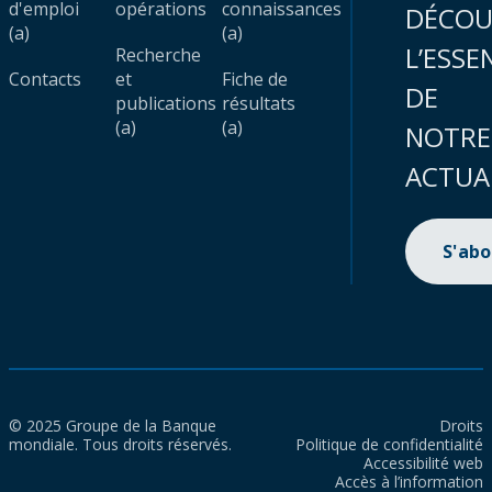
d'emploi
opérations
connaissances
DÉCOU
(a)
(a)
L’ESSE
Recherche
Contacts
et
Fiche de
DE
publications
résultats
(a)
(a)
NOTRE
ACTUA
S'ab
© 2025 Groupe de la Banque
Droits
mondiale. Tous droits réservés.
Politique de confidentialité
Accessibilité web
Accès à l’information