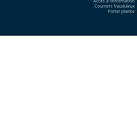
Accès à l’information
Courriers frauduleux
Porter plainte