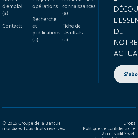
d'emploi
opérations
connaissances
DÉCOU
(a)
(a)
L’ESSE
Recherche
Contacts
et
Fiche de
DE
publications
résultats
(a)
(a)
NOTRE
ACTUA
S'ab
© 2025 Groupe de la Banque
Droits
mondiale. Tous droits réservés.
Politique de confidentialité
Accessibilité web