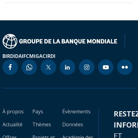
BIRD
IDA
IFC
MIGA
CIRDI
À propos
Pays
Évènements
RESTE
INFO
Actualité
Thèmes
Données
ET
Offres
Projets et
Académie des