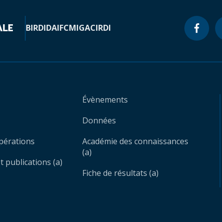
BIRD
IDA
IFC
MIGA
CIRDI
Évènements
Données
opérations
Académie des connaissances
(a)
 publications (a)
Fiche de résultats (a)