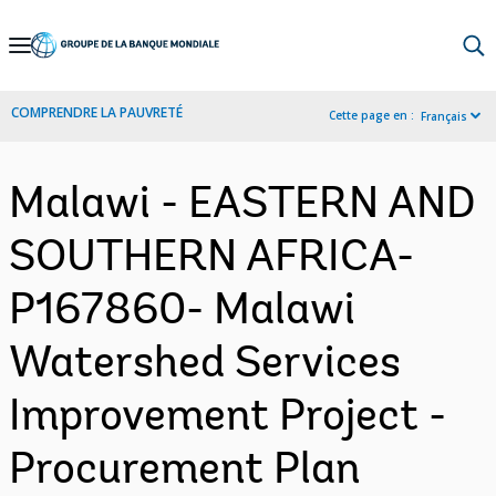
Skip
to
Main
COMPRENDRE LA PAUVRETÉ
Cette page en :
Français
Navigation
Malawi - EASTERN AND
SOUTHERN AFRICA-
P167860- Malawi
Watershed Services
Improvement Project -
Procurement Plan