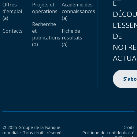
ET
Offres
Projets et
Académie des
d'emploi
opérations
connaissances
DÉCOU
(a)
(a)
L’ESSE
Recherche
Contacts
et
Fiche de
DE
publications
résultats
(a)
(a)
NOTRE
ACTUA
S'ab
© 2025 Groupe de la Banque
Droits
mondiale. Tous droits réservés.
Politique de confidentialité