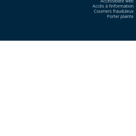
Accessibilité web
Accès à l’information
Courriers frauduleux
Porter plainte