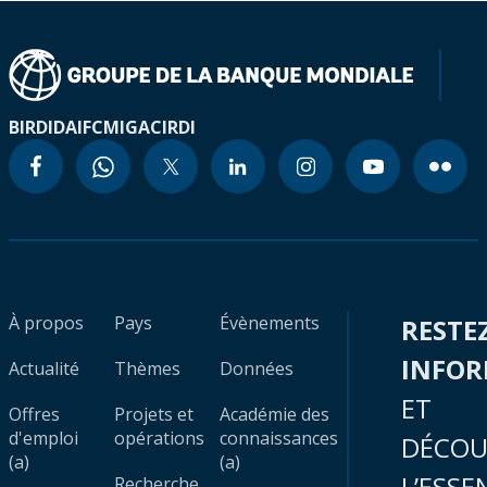
BIRD
IDA
IFC
MIGA
CIRDI
À propos
Pays
Évènements
RESTE
INFO
Actualité
Thèmes
Données
ET
Offres
Projets et
Académie des
d'emploi
opérations
connaissances
DÉCOU
(a)
(a)
L’ESSE
Recherche