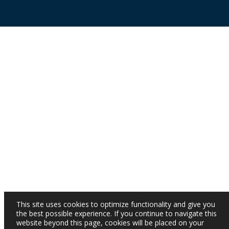
This site uses cookies to optimize functionality and give you
the best possible experience. If you continue to navigate this
website beyond this page, cookies will be placed on your