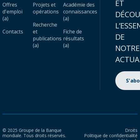
ET
Offres
Projets et
Académie des
d'emploi
opérations
connaissances
DÉCOU
(a)
(a)
L’ESSE
Recherche
Contacts
et
Fiche de
DE
publications
résultats
(a)
(a)
NOTRE
ACTUA
S'ab
© 2025 Groupe de la Banque
Droits
mondiale. Tous droits réservés.
Politique de confidentialité