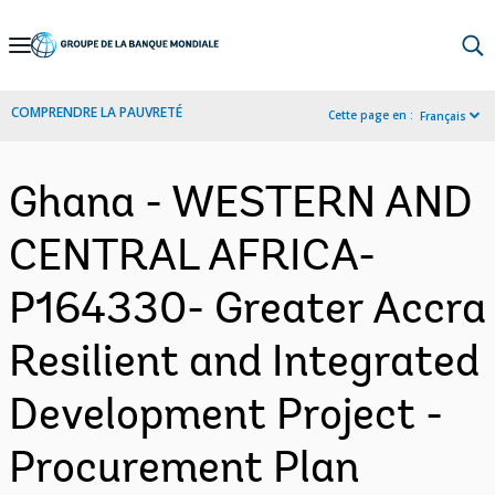
Skip
to
Main
COMPRENDRE LA PAUVRETÉ
Cette page en :
Français
Navigation
Ghana - WESTERN AND
CENTRAL AFRICA-
P164330- Greater Accra
Resilient and Integrated
Development Project -
Procurement Plan