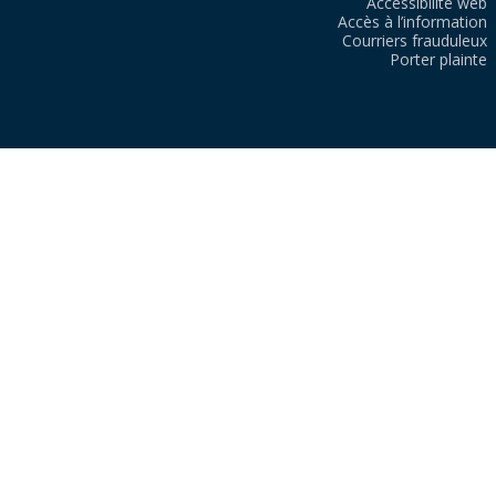
Accessibilité web
Accès à l’information
Courriers frauduleux
Porter plainte