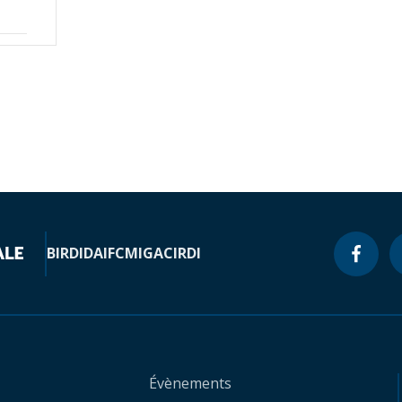
BIRD
IDA
IFC
MIGA
CIRDI
Évènements