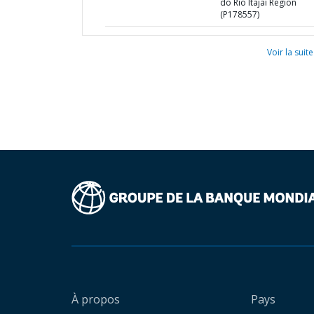
do Rio Itajaí Region
(P178557)
Voir la suite
À propos
Pays