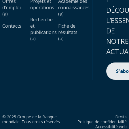
Offres
Projets et
Académie des
d'emploi
opérations
connaissances
DÉCOU
(a)
(a)
L’ESSE
Recherche
Contacts
et
Fiche de
DE
publications
résultats
(a)
(a)
NOTRE
ACTUA
S'ab
© 2025 Groupe de la Banque
Droits
mondiale. Tous droits réservés.
Politique de confidentialité
Accessibilité web