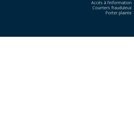
Accès à l’information
Courriers frauduleux
Porter plainte