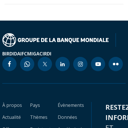
BIRD
IDA
IFC
MIGA
CIRDI
À propos
Pays
Évènements
RESTE
INFO
Actualité
Thèmes
Données
ET