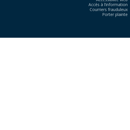
Accès à l’information
Courriers frauduleux
Porter plainte