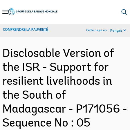
Skip
to
Main
COMPRENDRE LA PAUVRETÉ
Cette page en :
Français
Navigation
Disclosable Version of
the ISR - Support for
resilient livelihoods in
the South of
Madagascar - P171056 -
Sequence No : 05