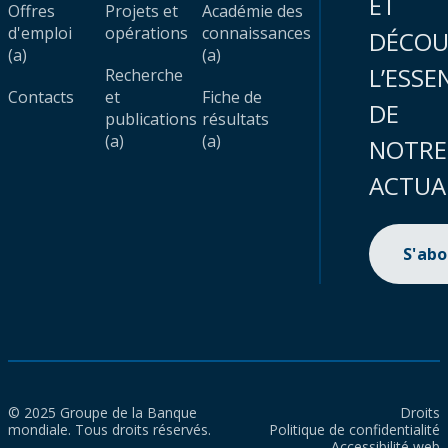
ET
Offres
Projets et
Académie des
d'emploi
opérations
connaissances
DÉCOU
(a)
(a)
L’ESSE
Recherche
Contacts
et
Fiche de
DE
publications
résultats
(a)
(a)
NOTRE
ACTUA
S'ab
© 2025 Groupe de la Banque
Droits
mondiale. Tous droits réservés.
Politique de confidentialité
Accessibilité web