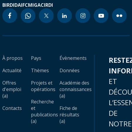
BIRD
IDA
IFC
MIGA
CIRDI
À propos
Pays
Évènements
RESTE
INFO
Actualité
Thèmes
Données
ET
Offres
Projets et
Académie des
d'emploi
opérations
connaissances
DÉCOU
(a)
(a)
L’ESSE
Recherche
Contacts
et
Fiche de
DE
publications
résultats
(a)
(a)
NOTRE