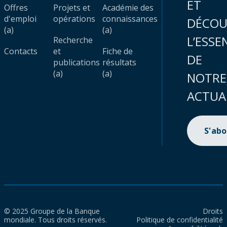
ET
Offres
Projets et
Académie des
d'emploi
opérations
connaissances
DÉCOU
(a)
(a)
L’ESSE
Recherche
Contacts
et
Fiche de
DE
publications
résultats
(a)
(a)
NOTRE
ACTUA
S'ab
© 2025 Groupe de la Banque
Droits
mondiale. Tous droits réservés.
Politique de confidentialité