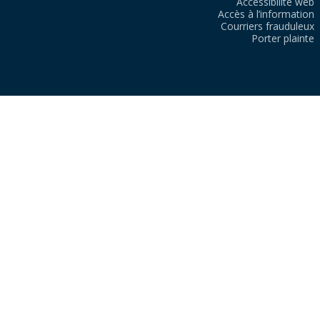
Accessibilité web
Accès à l’information
Courriers frauduleux
Porter plainte