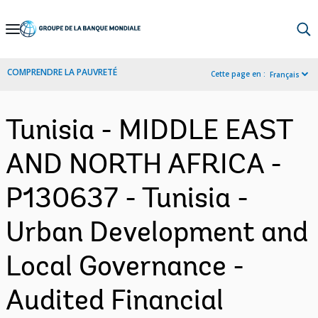
Skip
to
Main
COMPRENDRE LA PAUVRETÉ
Cette page en :
Français
Navigation
Tunisia - MIDDLE EAST
AND NORTH AFRICA -
P130637 - Tunisia -
Urban Development and
Local Governance -
Audited Financial