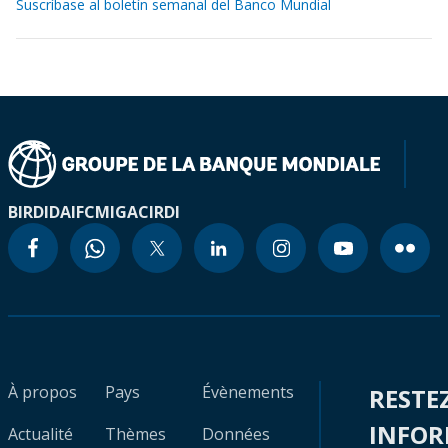
Suscríbase al boletín semanal del Banco Mundial
BIRD
IDA
IFC
MIGA
CIRDI
À propos
Pays
Évènements
RESTE
INFO
Actualité
Thèmes
Données