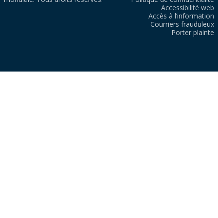
Accessibilité web
Accès à l’information
Courriers frauduleux
Porter plainte