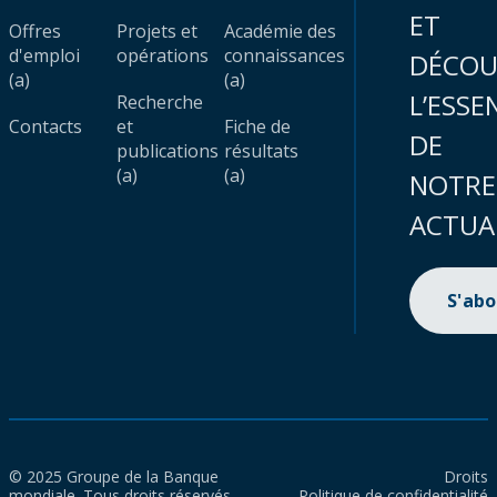
ET
Offres
Projets et
Académie des
d'emploi
opérations
connaissances
DÉCOU
(a)
(a)
L’ESSE
Recherche
Contacts
et
Fiche de
DE
publications
résultats
(a)
(a)
NOTRE
ACTUA
S'ab
© 2025 Groupe de la Banque
Droits
mondiale. Tous droits réservés.
Politique de confidentialité