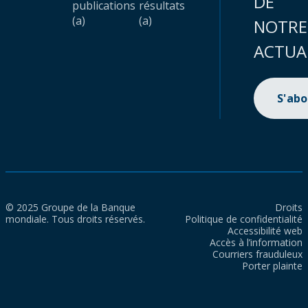
DE
publications
résultats
(a)
(a)
NOTRE
ACTUA
S'ab
© 2025 Groupe de la Banque
Droits
mondiale. Tous droits réservés.
Politique de confidentialité
Accessibilité web
Accès à l’information
Courriers frauduleux
Porter plainte