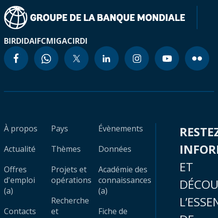
BIRD
IDA
IFC
MIGA
CIRDI
À propos
Pays
Évènements
RESTE
INFO
Actualité
Thèmes
Données
ET
Offres
Projets et
Académie des
d'emploi
opérations
connaissances
DÉCOU
(a)
(a)
L’ESSE
Recherche
Contacts
et
Fiche de