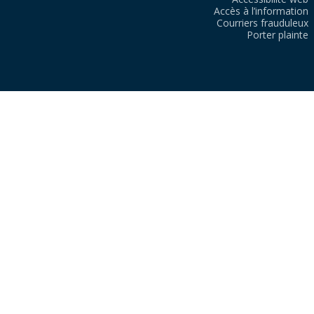
Accès à l’information
Courriers frauduleux
Porter plainte