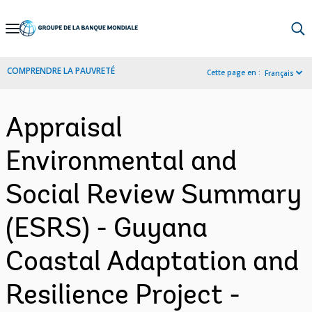
Skip
to
Main
COMPRENDRE LA PAUVRETÉ
Cette page en :
Français
Navigation
Appraisal
Environmental and
Social Review Summary
(ESRS) - Guyana
Coastal Adaptation and
Resilience Project -