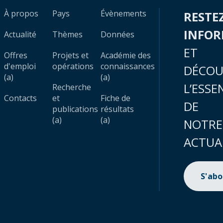
À propos
Pays
Évènements
RESTE
INFO
Actualité
Thèmes
Données
ET
Offres
Projets et
Académie des
d'emploi
opérations
connaissances
DÉCOU
(a)
(a)
L’ESSE
Recherche
Contacts
et
Fiche de
DE
publications
résultats
(a)
(a)
NOTRE
ACTUA
S'ab