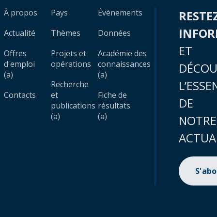
À propos
Pays
Évènements
RESTE
INFO
Actualité
Thèmes
Données
ET
Offres
Projets et
Académie des
d'emploi
opérations
connaissances
DÉCOU
(a)
(a)
L’ESSE
Recherche
Contacts
et
Fiche de
DE
publications
résultats
(a)
(a)
NOTRE
ACTUA
S'ab