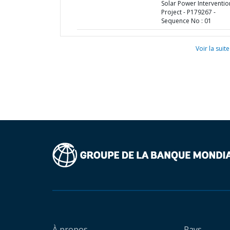
Solar Power Interventio
Project - P179267 -
Sequence No : 01
Voir la suite
À propos
Pays