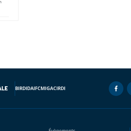
n
BIRD
IDA
IFC
MIGA
CIRDI
Évènements