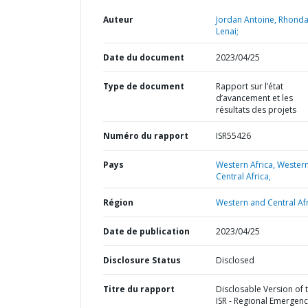
Auteur
Jordan Antoine, Rhond
Lenai;
Date du document
2023/04/25
Type de document
Rapport sur l’état
d’avancement et les
résultats des projets
Numéro du rapport
ISR55426
Pays
Western Africa,
Wester
Central Africa,
Région
Western and Central Afr
Date de publication
2023/04/25
Disclosure Status
Disclosed
Titre du rapport
Disclosable Version of 
ISR - Regional Emergen