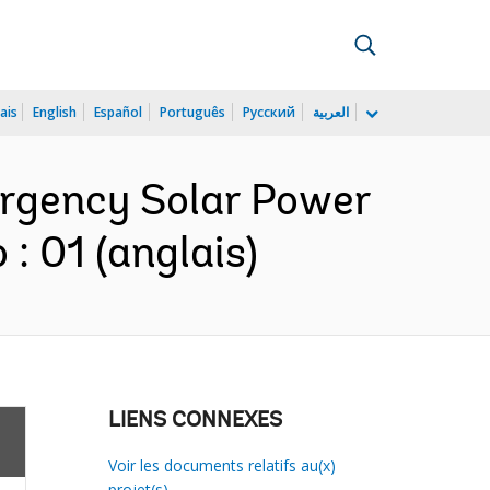
ais
English
Español
Português
Русский
العربية
ergency Solar Power
: 01 (anglais)
LIENS CONNEXES
Voir les documents relatifs au(x)
projet(s)