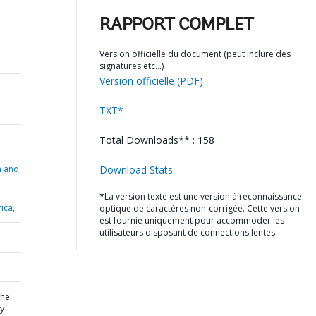
a
RAPPORT COMPLET
Version officielle du document (peut inclure des
signatures etc…)
Version officielle (PDF)
TXT*
Total Downloads** : 158
n and
Download Stats
*La version texte est une version à reconnaissance
ica,
optique de caractères non-corrigée. Cette version
est fournie uniquement pour accommoder les
utilisateurs disposant de connections lentes.
the
cy