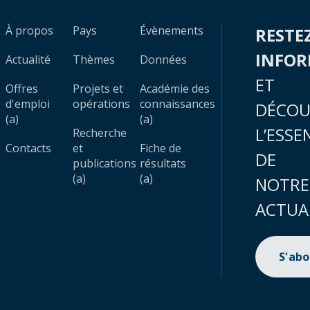
À propos
Pays
Évènements
RESTE
INFO
Actualité
Thèmes
Données
ET
Offres
Projets et
Académie des
d'emploi
opérations
connaissances
DÉCOU
(a)
(a)
L’ESSE
Recherche
Contacts
et
Fiche de
DE
publications
résultats
(a)
(a)
NOTRE
ACTUA
S'ab