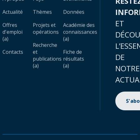
RESTE
INFO
Actualité
Thèmes
Données
ET
Offres
Projets et
Académie des
d'emploi
opérations
connaissances
DÉCOU
(a)
(a)
L’ESSE
Recherche
Contacts
et
Fiche de
DE
publications
résultats
(a)
(a)
NOTRE
ACTUA
S'ab