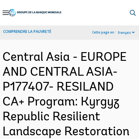
Skip
to
Main
COMPRENDRE LA PAUVRETÉ
Cette page en :
Français
Navigation
Central Asia - EUROPE
AND CENTRAL ASIA-
P177407- RESILAND
CA+ Program: Kyrgyz
Republic Resilient
Landscape Restoration