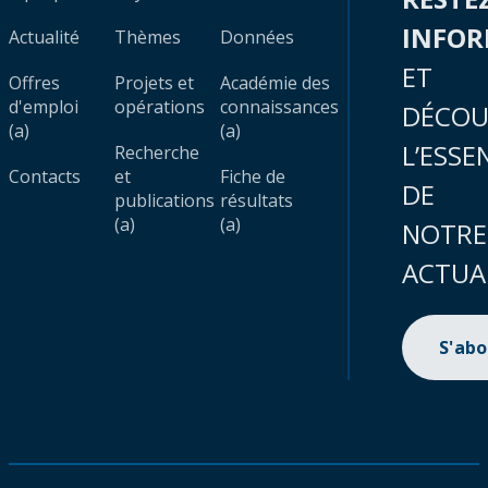
INFO
Actualité
Thèmes
Données
ET
Offres
Projets et
Académie des
d'emploi
opérations
connaissances
DÉCOU
(a)
(a)
L’ESSE
Recherche
Contacts
et
Fiche de
DE
publications
résultats
(a)
(a)
NOTRE
ACTUA
S'ab