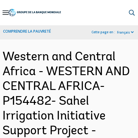
Skip
to
Main
COMPRENDRE LA PAUVRETÉ
Cette page en :
Français
Navigation
Western and Central
Africa - WESTERN AND
CENTRAL AFRICA-
P154482- Sahel
Irrigation Initiative
Support Project -