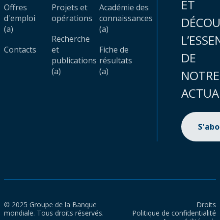
ET
Offres
Projets et
Académie des
d'emploi
opérations
connaissances
DÉCOU
(a)
(a)
L’ESSE
Recherche
Contacts
et
Fiche de
DE
publications
résultats
(a)
(a)
NOTRE
ACTUA
S'ab
© 2025 Groupe de la Banque
Droits
mondiale. Tous droits réservés.
Politique de confidentialité