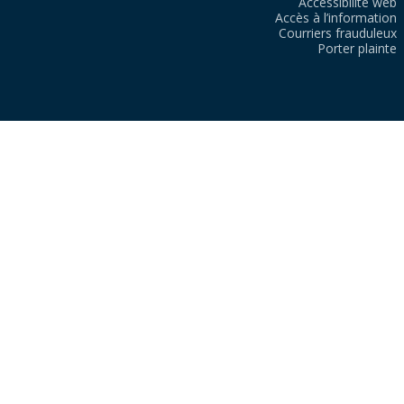
Accessibilité web
Accès à l’information
Courriers frauduleux
Porter plainte