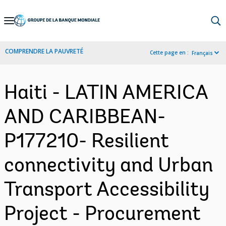
Skip
to
Main
COMPRENDRE LA PAUVRETÉ
Cette page en :
Français
Navigation
Haiti - LATIN AMERICA
AND CARIBBEAN-
P177210- Resilient
connectivity and Urban
Transport Accessibility
Project - Procurement