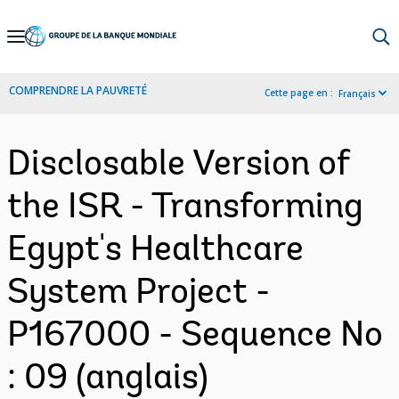
Skip
to
Main
COMPRENDRE LA PAUVRETÉ
Cette page en :
Français
Navigation
Disclosable Version of
the ISR - Transforming
Egypt's Healthcare
System Project -
P167000 - Sequence No
: 09 (anglais)