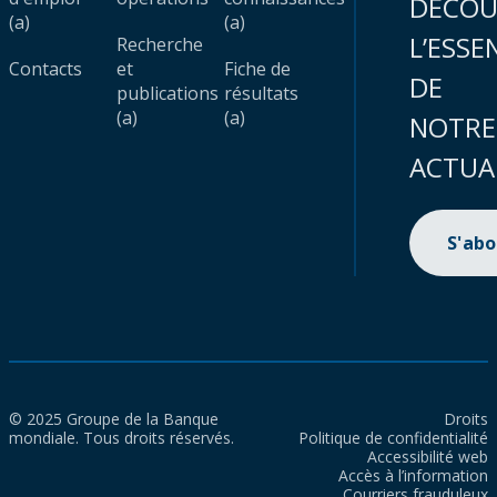
DÉCOU
(a)
(a)
L’ESSE
Recherche
Contacts
et
Fiche de
DE
publications
résultats
(a)
(a)
NOTRE
ACTUA
S'ab
© 2025 Groupe de la Banque
Droits
mondiale. Tous droits réservés.
Politique de confidentialité
Accessibilité web
Accès à l’information
Courriers frauduleux