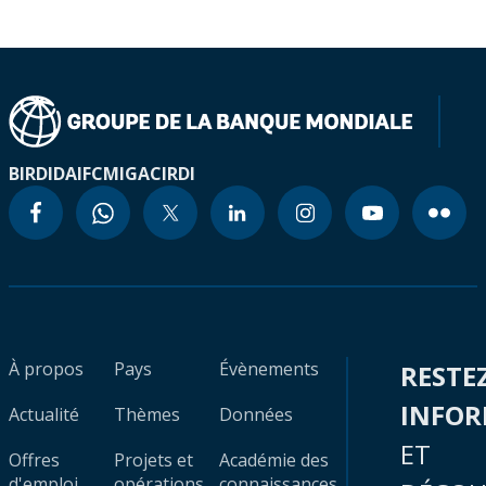
BIRD
IDA
IFC
MIGA
CIRDI
À propos
Pays
Évènements
RESTE
INFO
Actualité
Thèmes
Données
ET
Offres
Projets et
Académie des
d'emploi
opérations
connaissances