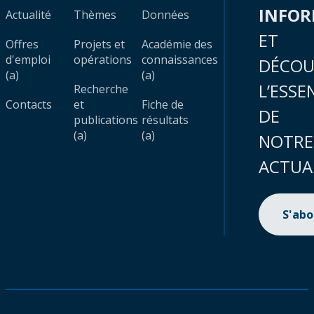
INFO
Actualité
Thèmes
Données
ET
Offres
Projets et
Académie des
d'emploi
opérations
connaissances
DÉCOU
(a)
(a)
L’ESSE
Recherche
Contacts
et
Fiche de
DE
publications
résultats
(a)
(a)
NOTRE
ACTUA
S'ab