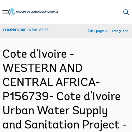
Skip
to
Main
COMPRENDRE LA PAUVRETÉ
Cette page en :
Français
Navigation
Cote d'Ivoire -
WESTERN AND
CENTRAL AFRICA-
P156739- Cote d'Ivoire
Urban Water Supply
and Sanitation Project -