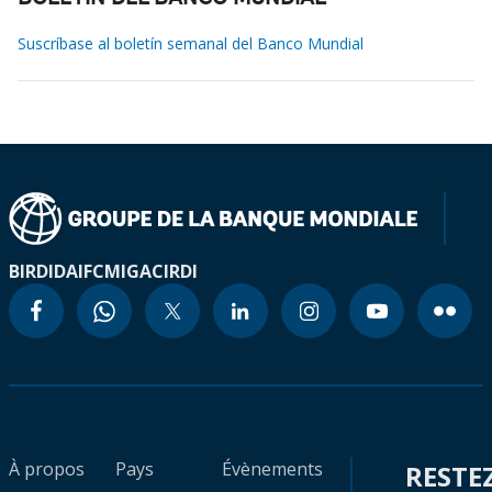
Suscríbase al boletín semanal del Banco Mundial
BIRD
IDA
IFC
MIGA
CIRDI
À propos
Pays
Évènements
RESTE