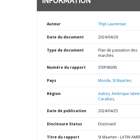
INFORMATION
Auteur
Thijn Laurensse;
Date du document
2024/04/26
Type de document
Plan de passation des
marchés
Numéro du rapport
STEP96095
Pays
Monde,
St Maarten,
Région
Autres,
Amérique latine
Caraïbes,
Date de publication
2024/04/25
Disclosure Status
Disclosed
Titre du rapport
St Maarten - LATIN AME