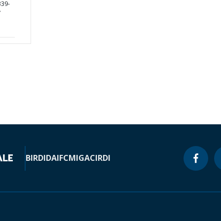
39-
y
BIRD
IDA
IFC
MIGA
CIRDI