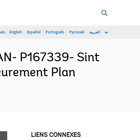
ais
English
Español
Português
Русский
العربية
N- P167339- Sint
curement Plan
LIENS CONNEXES