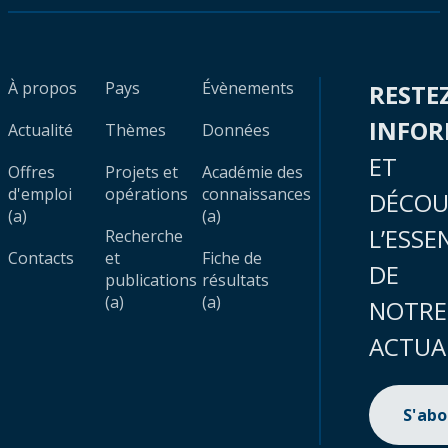
À propos
Pays
Évènements
RESTE
INFO
Actualité
Thèmes
Données
ET
Offres
Projets et
Académie des
d'emploi
opérations
connaissances
DÉCOU
(a)
(a)
L’ESSE
Recherche
Contacts
et
Fiche de
DE
publications
résultats
(a)
(a)
NOTRE
ACTUA
S'ab