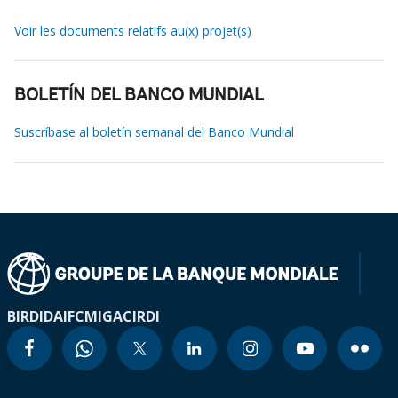
Voir les documents relatifs au(x) projet(s)
BOLETÍN DEL BANCO MUNDIAL
Suscríbase al boletín semanal del Banco Mundial
BIRD
IDA
IFC
MIGA
CIRDI