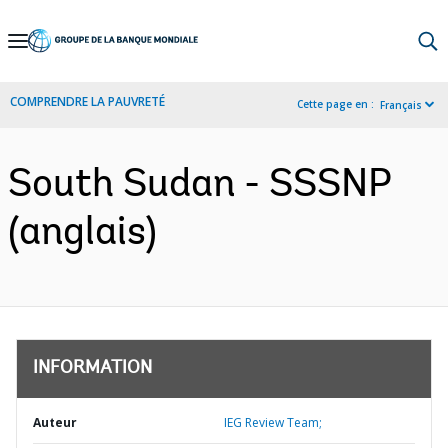
Skip
to
Main
COMPRENDRE LA PAUVRETÉ
Cette page en :
Français
Navigation
South Sudan - SSSNP
(anglais)
INFORMATION
Auteur
IEG Review Team;