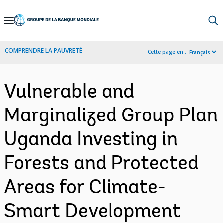
Skip
to
Main
COMPRENDRE LA PAUVRETÉ
Cette page en :
Français
Navigation
Vulnerable and
Marginalized Group Plan
Uganda Investing in
Forests and Protected
Areas for Climate-
Smart Development