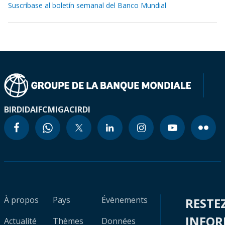
Suscríbase al boletín semanal del Banco Mundial
BIRD
IDA
IFC
MIGA
CIRDI
À propos
Pays
Évènements
RESTE
INFO
Actualité
Thèmes
Données