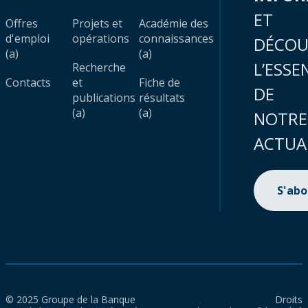
ET
Offres
Projets et
Académie des
d'emploi
opérations
connaissances
DÉCOU
(a)
(a)
L’ESSE
Recherche
Contacts
et
Fiche de
DE
publications
résultats
(a)
(a)
NOTRE
ACTUA
S'ab
© 2025 Groupe de la Banque
Droits