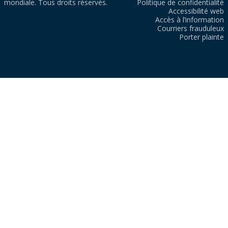
mondiale. Tous droits réservés.
Politique de confidentialité
Accessibilité web
Accès à l’information
Courriers frauduleux
Porter plainte