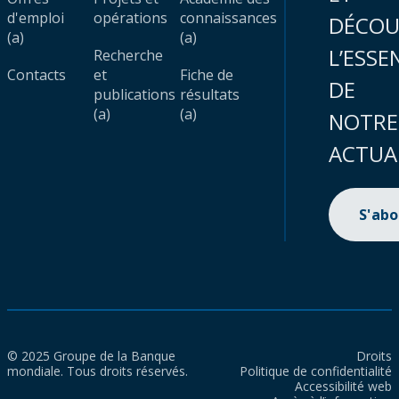
d'emploi
opérations
connaissances
DÉCOU
(a)
(a)
L’ESSE
Recherche
Contacts
et
Fiche de
DE
publications
résultats
(a)
(a)
NOTRE
ACTUA
S'ab
© 2025 Groupe de la Banque
Droits
mondiale. Tous droits réservés.
Politique de confidentialité
Accessibilité web