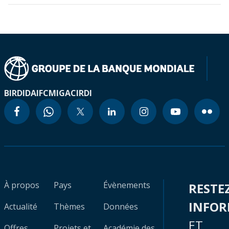
BIRD
IDA
IFC
MIGA
CIRDI
À propos
Pays
Évènements
RESTE
INFO
Actualité
Thèmes
Données
ET
Offres
Projets et
Académie des