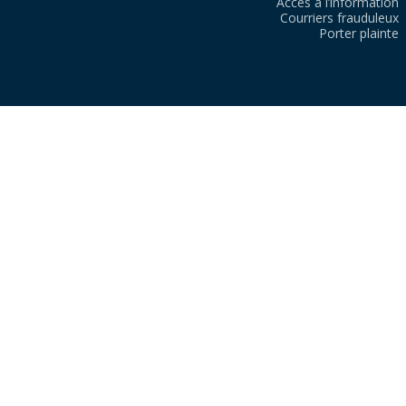
Accès à l’information
Courriers frauduleux
Porter plainte