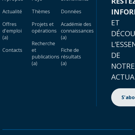
RESTE
INFO
Actualité
Thèmes
Données
ET
Offres
Projets et
Académie des
d'emploi
opérations
connaissances
DÉCOU
(a)
(a)
L’ESSE
Recherche
Contacts
et
Fiche de
DE
publications
résultats
(a)
(a)
NOTRE
ACTUA
S'ab