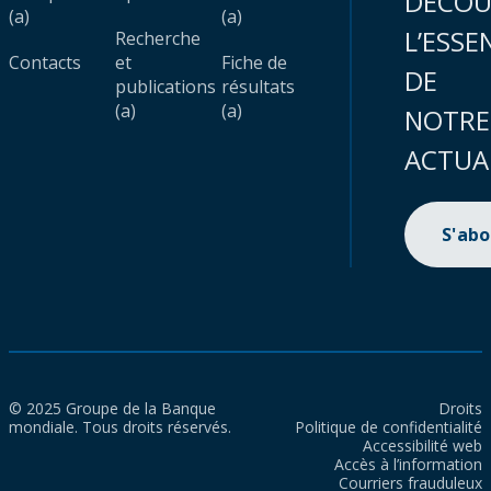
DÉCOU
(a)
(a)
L’ESSE
Recherche
Contacts
et
Fiche de
DE
publications
résultats
(a)
(a)
NOTRE
ACTUA
S'ab
© 2025 Groupe de la Banque
Droits
mondiale. Tous droits réservés.
Politique de confidentialité
Accessibilité web
Accès à l’information
Courriers frauduleux