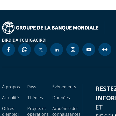
BIRD
IDA
IFC
MIGA
CIRDI
À propos
Pays
Évènements
RESTE
INFO
Actualité
Thèmes
Données
ET
Offres
Projets et
Académie des
d'emploi
opérations
connaissances