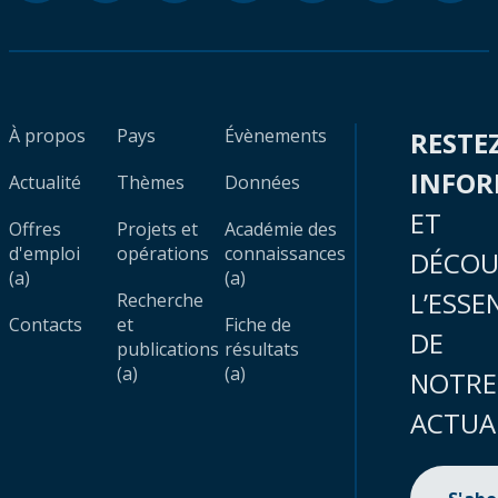
À propos
Pays
Évènements
RESTE
INFO
Actualité
Thèmes
Données
ET
Offres
Projets et
Académie des
d'emploi
opérations
connaissances
DÉCOU
(a)
(a)
L’ESSE
Recherche
Contacts
et
Fiche de
DE
publications
résultats
(a)
(a)
NOTRE
ACTUA