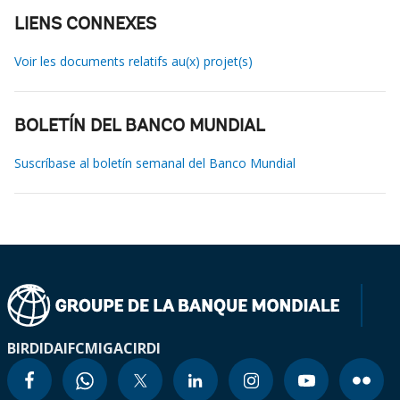
LIENS CONNEXES
Voir les documents relatifs au(x) projet(s)
BOLETÍN DEL BANCO MUNDIAL
Suscríbase al boletín semanal del Banco Mundial
BIRD
IDA
IFC
MIGA
CIRDI