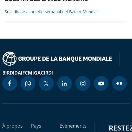
Suscríbase al boletín semanal del Banco Mundial
BIRD
IDA
IFC
MIGA
CIRDI
À propos
Pays
Évènements
RESTE