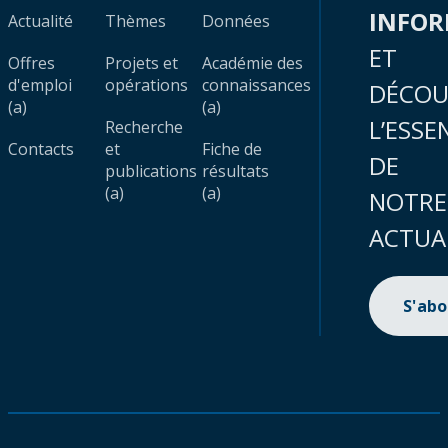
INFO
Actualité
Thèmes
Données
ET
Offres
Projets et
Académie des
d'emploi
opérations
connaissances
DÉCOU
(a)
(a)
L’ESSE
Recherche
Contacts
et
Fiche de
DE
publications
résultats
(a)
(a)
NOTRE
ACTUA
S'ab