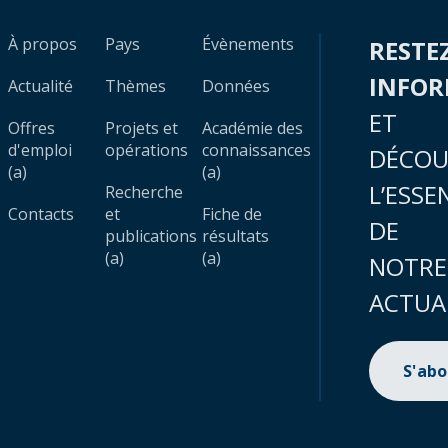
À propos
Pays
Évènements
RESTE
INFO
Actualité
Thèmes
Données
ET
Offres
Projets et
Académie des
d'emploi
opérations
connaissances
DÉCOU
(a)
(a)
L’ESSE
Recherche
Contacts
et
Fiche de
DE
publications
résultats
(a)
(a)
NOTRE
ACTUA
S'ab