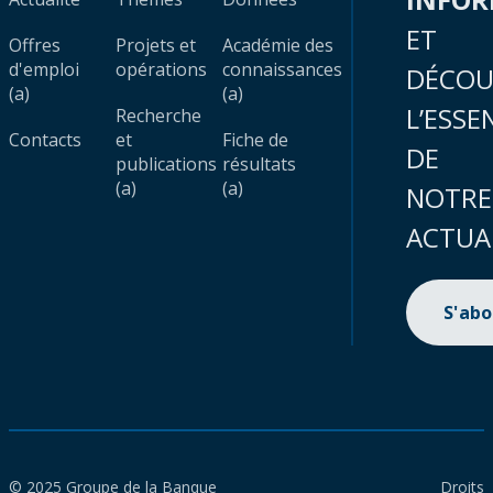
ET
Offres
Projets et
Académie des
d'emploi
opérations
connaissances
DÉCOU
(a)
(a)
L’ESSE
Recherche
Contacts
et
Fiche de
DE
publications
résultats
(a)
(a)
NOTRE
ACTUA
S'ab
© 2025 Groupe de la Banque
Droits