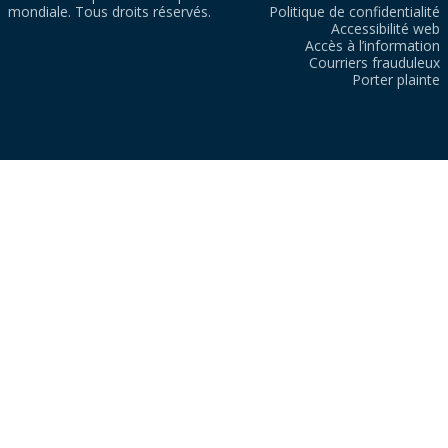
mondiale. Tous droits réservés.
Politique de confidentialité
Accessibilité web
Accès à l’information
Courriers frauduleux
Porter plainte