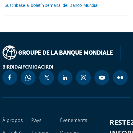
Suscríbase al boletín semanal del Banco Mundial
BIRD
IDA
IFC
MIGA
CIRDI
À propos
Pays
Évènements
RESTE
INFO
Actualité
Thèmes
Données