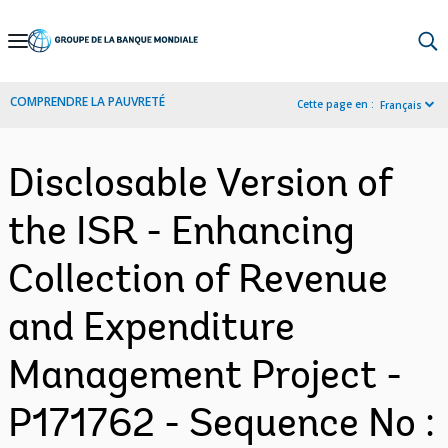
Skip
to
Main
COMPRENDRE LA PAUVRETÉ
Cette page en :
Français
Navigation
Disclosable Version of
the ISR - Enhancing
Collection of Revenue
and Expenditure
Management Project -
P171762 - Sequence No :