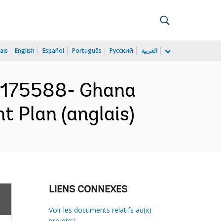
ais
English
Español
Português
Русский
العربية
175588- Ghana
t Plan (anglais)
LIENS CONNEXES
Voir les documents relatifs au(x)
projet(s)