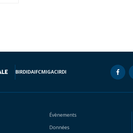
BIRD
IDA
IFC
MIGA
CIRDI
Évènements
Données