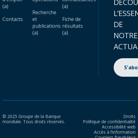
DÉCOU
(a)
(a)
L’ESSE
Recherche
Contacts
et
Fiche de
DE
publications
résultats
(a)
(a)
NOTRE
ACTUA
S'ab
© 2025 Groupe de la Banque
Droits
mondiale. Tous droits réservés.
Politique de confidentialité
Accessibilité web
Accès à l’information
Courriers frauduleux