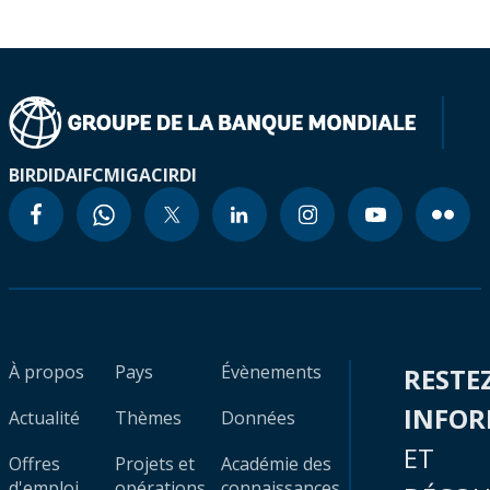
BIRD
IDA
IFC
MIGA
CIRDI
À propos
Pays
Évènements
RESTE
INFO
Actualité
Thèmes
Données
ET
Offres
Projets et
Académie des
d'emploi
opérations
connaissances