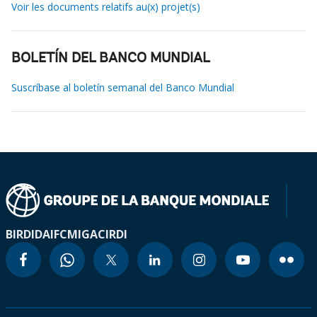
Voir les documents relatifs au(x) projet(s)
BOLETÍN DEL BANCO MUNDIAL
Suscríbase al boletín semanal del Banco Mundial
BIRD
IDA
IFC
MIGA
CIRDI