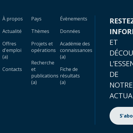
À propos
Pays
Évènements
RESTE
INFO
Actualité
Thèmes
Données
ET
Offres
Projets et
Académie des
d'emploi
opérations
connaissances
DÉCOU
(a)
(a)
L’ESSE
Recherche
Contacts
et
Fiche de
DE
publications
résultats
(a)
(a)
NOTRE
ACTUA
S'ab