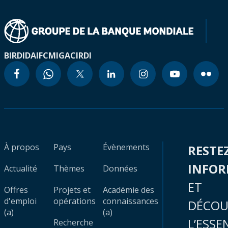
BIRD
IDA
IFC
MIGA
CIRDI
À propos
Pays
Évènements
RESTE
INFO
Actualité
Thèmes
Données
ET
Offres
Projets et
Académie des
d'emploi
opérations
connaissances
DÉCOU
(a)
(a)
L’ESSE
Recherche