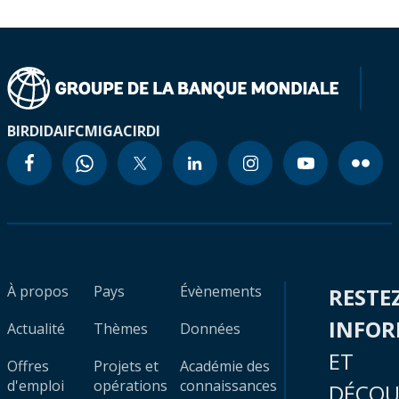
BIRD
IDA
IFC
MIGA
CIRDI
À propos
Pays
Évènements
RESTE
INFO
Actualité
Thèmes
Données
ET
Offres
Projets et
Académie des
d'emploi
opérations
connaissances
DÉCOU