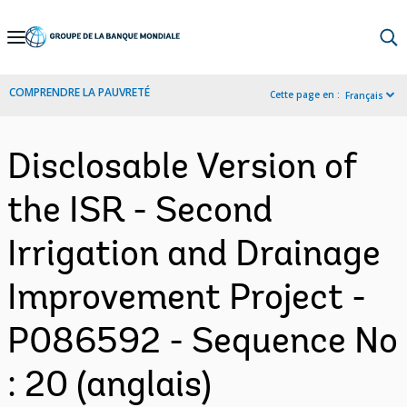
Skip
to
Main
COMPRENDRE LA PAUVRETÉ
Cette page en :
Français
Navigation
Disclosable Version of
the ISR - Second
Irrigation and Drainage
Improvement Project -
P086592 - Sequence No
: 20 (anglais)