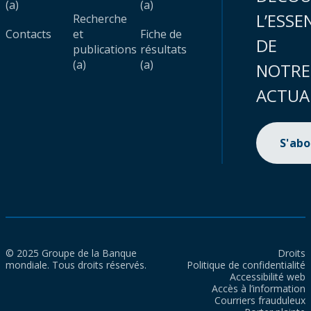
(a)
(a)
L’ESSE
Recherche
Contacts
et
Fiche de
DE
publications
résultats
(a)
(a)
NOTRE
ACTUA
S'ab
© 2025 Groupe de la Banque
Droits
mondiale. Tous droits réservés.
Politique de confidentialité
Accessibilité web
Accès à l’information
Courriers frauduleux