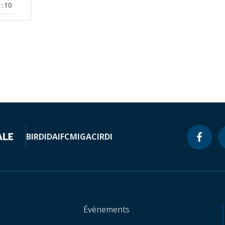
: 10
BIRD
IDA
IFC
MIGA
CIRDI
Évènements