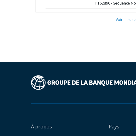
P162890 - Sequence No 
Voir la suite
À propos
Pays