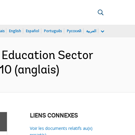
ais
English
Español
Português
Русский
العربية
- Education Sector
0 (anglais)
LIENS CONNEXES
Voir les documents relatifs au(x)
projet(s)