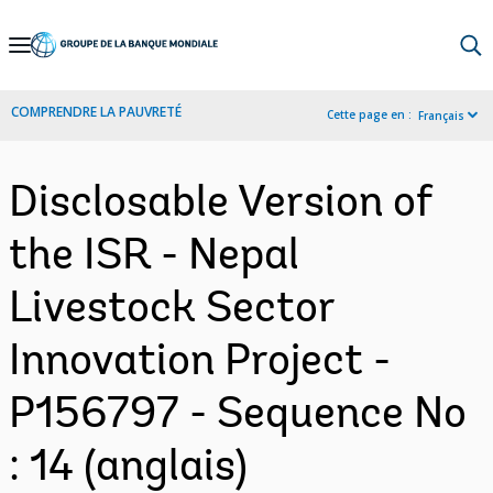
Skip
to
Main
COMPRENDRE LA PAUVRETÉ
Cette page en :
Français
Navigation
Disclosable Version of
the ISR - Nepal
Livestock Sector
Innovation Project -
P156797 - Sequence No
: 14 (anglais)