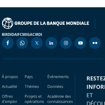
BIRD
IDA
IFC
MIGA
CIRDI
À propos
Pays
Évènements
RESTE
INFO
Actualité
Thèmes
Données
ET
Offres
Projets et
Académie des
d'emploi
opérations
connaissances
DÉCOU