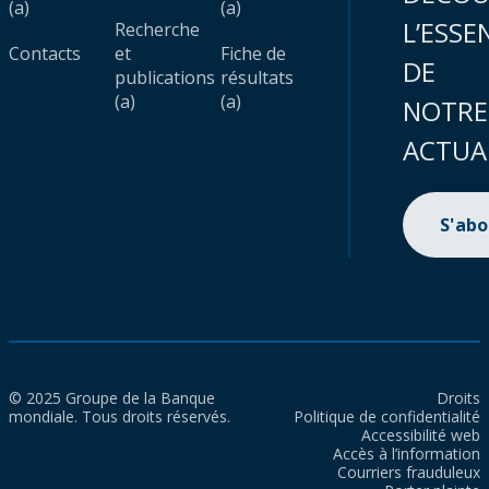
(a)
(a)
L’ESSE
Recherche
Contacts
et
Fiche de
DE
publications
résultats
(a)
(a)
NOTRE
ACTUA
S'ab
© 2025 Groupe de la Banque
Droits
mondiale. Tous droits réservés.
Politique de confidentialité
Accessibilité web
Accès à l’information
Courriers frauduleux